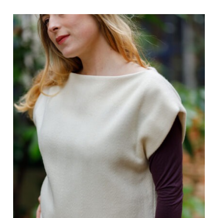
initial
actuel
était :
est :
145,00 €.
116,00 €.