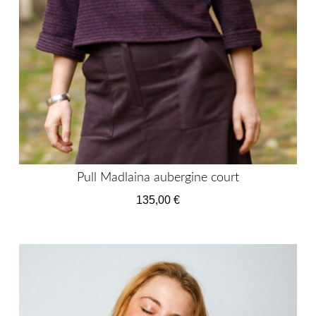
Pull Madlaina aubergine court
135,00
€
Ce
produit
a
plusieurs
variations.
Les
options