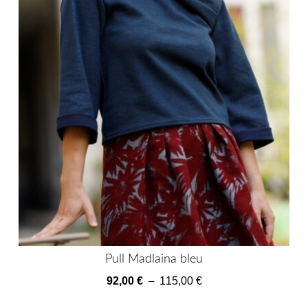
Pull Madlaina bleu
Plage
92,00
€
–
115,00
€
de
Ce