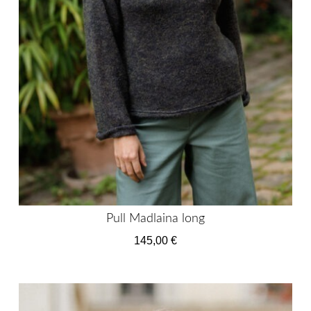
Pull Madlaina long
145,00
€
Ce
produit
a
plusieurs