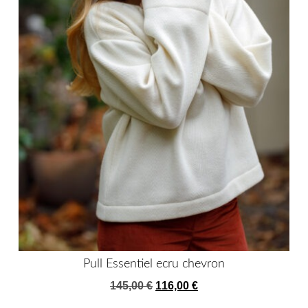
Pull Essentiel ecru chevron
Le
Le
145,00
€
116,00
€
prix
prix