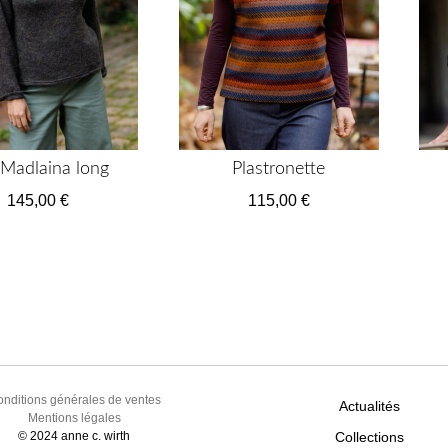
issus d’autres marques, dont on ne connais pas la composition a
Plastronette
 Madlaina long
115,00
€
145,00
€
Ce
produit
a
plusieurs
variations.
Les
options
peuvent
être
nditions générales de ventes
Actualités
Mentions légales
choisies
© 2024 anne c. wirth
Collections
sur