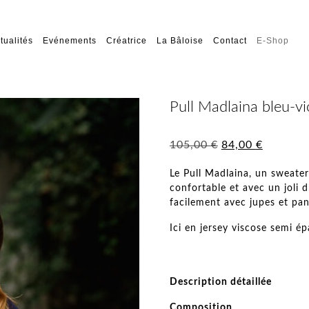
tualités
Evénements
Créatrice
La Bâloise
Contact
E-Shop
Pull Madlaina bleu-vi
Le
Le
105,00
€
84,00
€
prix
prix
initial
actuel
Le Pull Madlaina, un sweater
confortable et avec un joli 
était :
est :
facilement avec jupes et pan
105,00 €.
84,00 €.
Ici en jersey viscose semi ép
Description détaillée
Composition