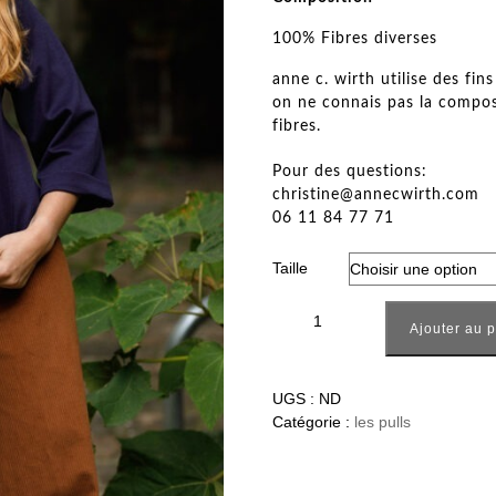
100% Fibres diverses
anne c. wirth utilise des fin
on ne connais pas la compos
fibres.
Pour des questions:
christine@annecwirth.com
06 11 84 77 71
Taille
quantité de Pull Madlaina bleu-v
Ajouter au 
UGS :
ND
Catégorie :
les pulls