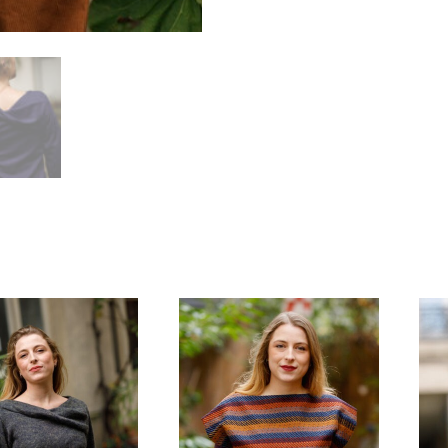
es
 élégante. Large, confortable et avec un joli drapé autour des
aine fluidité.