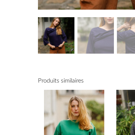
Description
Informations complémentair
Produits similaires
Description
Le Pull Madlaina, un sweater dans une version
pantalons.
Ici en jersey viscose semi épais, avec une cert