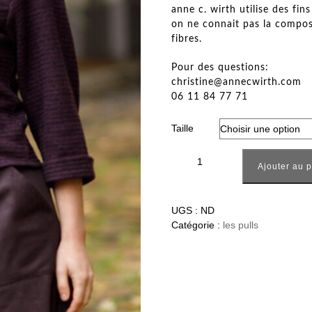
anne c. wirth utilise des fin
on ne connait pas la compos
fibres.
Pour des questions:
christine@annecwirth.com
06 11 84 77 71
Taille
quantité de Pull Madlaina auber
Ajouter au 
UGS :
ND
Catégorie :
les pulls