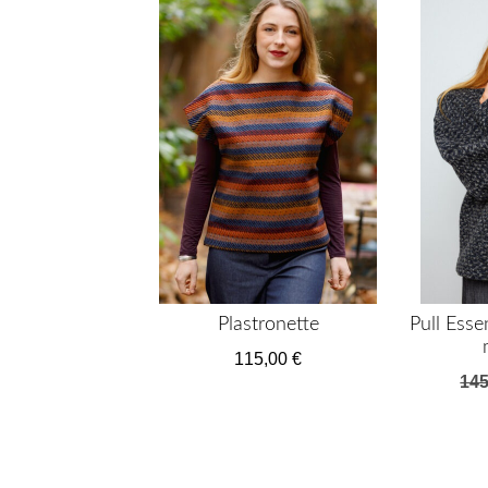
Le Pull Madlaina court, coupé droit avec son 
Description détaillée
Composition
100% Fibres diverses
anne c. wirth utilise des fins de stocks de t
Pour des questions:
christine@annecwirth.com
06 11 84 77 71
Plastronette
Pull Esse
115,00
€
14